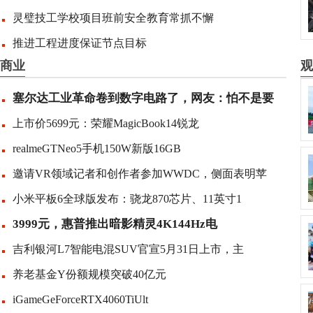
灵璧技工学校项目班前安全教育常抓不懈
推进工程进度保证节点目标
商业
观
塞尔达工业革命卷到数字电路了，网友：怕不是要
上市价5699元：荣耀MagicBook14锐龙
realmeGTNeo5手机150W新版16GB
邀请VR领域记者和创作者参加WWDC，侧面表明苹
小米平板6全球版发布：骁龙870芯片、11英寸1
3999元，惠普推出暗影精灵4K144Hz电
吉利银河L7智能电混SUV官宣5月31日上市，主
养老基金Y份额规模突破40亿元
iGameGeForceRTX4060TiUlt