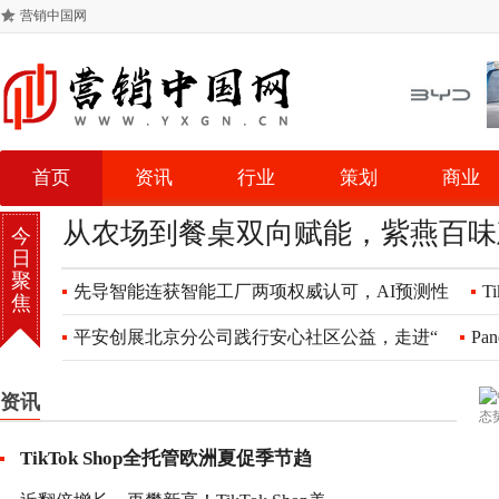
营销中国网
首页
资讯
行业
策划
商业
从农场到餐桌双向赋能，紫燕百味
今
日
聚
先导智能连获智能工厂两项权威认可，AI预测性
T
焦
平安创展北京分公司践行安心社区公益，走进“
Pa
资讯
TikTok Shop全托管欧洲夏促季节趋